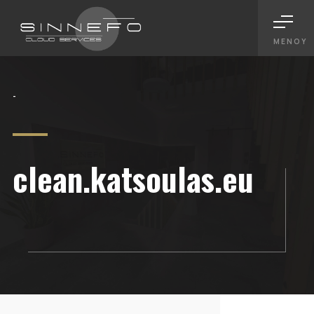
ΜΕΝΟΎ
-
clean.katsoulas.eu