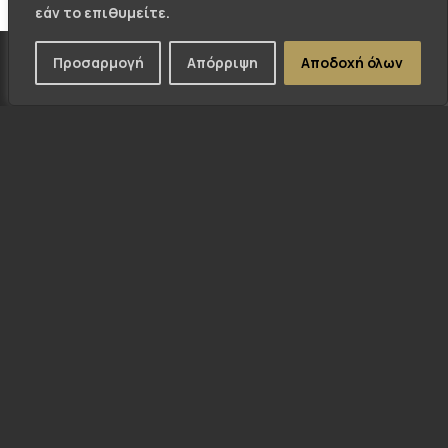
εάν το επιθυμείτε.
Προσαρμογή
Απόρριψη
Αποδοχή όλων
ΠΡΟΗΓΟΎΜΕΝΟ -
ΕΠΟΜΕΝΟ -
DIMITROULIS-
CDGCMGROUP.COM
LEVENTIS.GR