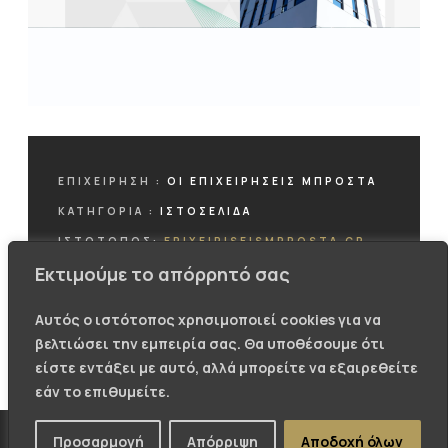
ΕΠΙΧΕΊΡΗΣΗ :
ΟΙ ΕΠΙΧΕΙΡΗΣΕΙΣ ΜΠΡΟΣΤΑ
ΚΑΤΗΓΟΡΊΑ :
ΙΣΤΟΣΕΛΙΔΑ
ΙΣΤΟΤΟΠΟΣ:
EPIXEIRISEISMPROSTA.GR
Εκτιμούμε το απόρρητό σας
Αυτός ο ιστότοπος χρησιμοποιεί cookies για να
βελτιώσει την εμπειρία σας. Θα υποθέσουμε ότι
ΕΠΙΣΚΕΦΤΕΙΤΕ ΤΗΝ ΙΣΤΟΣΕΛΙΔΑ
είστε εντάξει με αυτό, αλλά μπορείτε να εξαιρεθείτε
εάν το επιθυμείτε.
Προσαρμογή
Απόρριψη
Αποδοχή όλων