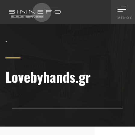
ΜΕΝΟΎ
-
Lovebyhands.gr