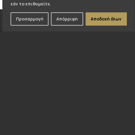
εάν το επιθυμείτε.
Προσαρμογή
Απόρριψη
Αποδοχή όλων
ΠΡΟΗΓΟΎΜΕΝΟ -
ΕΠΟΜΕΝΟ -
TSEKOS.COM.GR
SEBASIGNS.COM