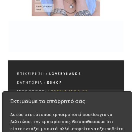
ΕΠΙΧΕΊΡΗΣΗ :
LOVEBYHANDS
ΚΑΤΗΓΟΡΊΑ :
ESHOP
ΙΣΤΟΤΟΠΟΣ:
LOVEBYHANDS.GR
Εκτιμούμε το απόρρητό σας
Αυτός ο ιστότοπος χρησιμοποιεί cookies για να
βελτιώσει την εμπειρία σας. Θα υποθέσουμε ότι
ΕΠΙΣΚΕΦΤΕΙΤΕ ΤO ESHOP
είστε εντάξει με αυτό, αλλά μπορείτε να εξαιρεθείτε