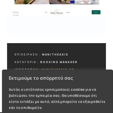
ΕΠΙΧΕΊΡΗΣΗ :
MANITHEASIS
ΚΑΤΗΓΟΡΊΑ :
BOOKING MANAGER
ΙΣΤΟΤΟΠΟΣ:
MANITHEASIS.GR
Εκτιμούμε το απόρρητό σας
Αυτός ο ιστότοπος χρησιμοποιεί cookies για να
βελτιώσει την εμπειρία σας. Θα υποθέσουμε ότι
ΕΠΙΣΚΕΦΤΕΙΤΕ ΤΗΝ ΙΣΤΟΣΕΛΙΔΑ
είστε εντάξει με αυτό, αλλά μπορείτε να εξαιρεθείτε
εάν το επιθυμείτε.