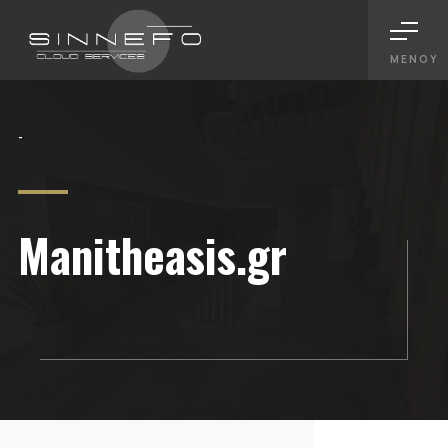
ΜΕΝΟΎ
-
Manitheasis.gr