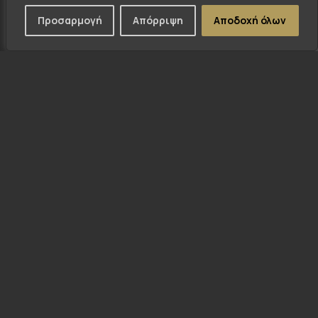
Προσαρμογή
Απόρριψη
Αποδοχή όλων
ΠΡΟΗΓΟΎΜΕΝΟ -
ΕΠΟΜΕΝΟ -
GEORGEAPARTMENTS.GR
YOURCITYLEVEL.GR